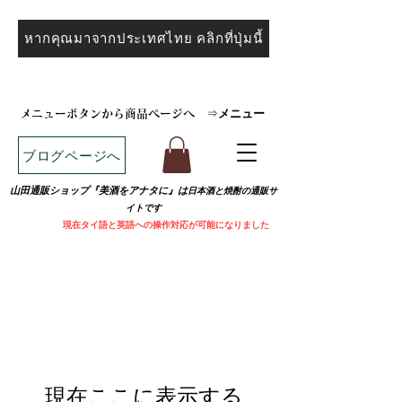
หากคุณมาจากประเทศไทย คลิกที่ปุ่มนี้
メニュー
メニューボタンから商品ページへ
⇒
ブログページへ
山田通販ショップ『美酒をアナタに』は
日本酒と焼
酎の通販サ
イトです
​
現在タイ語と英語への操作対応が可能になりました
現在ここに表示する