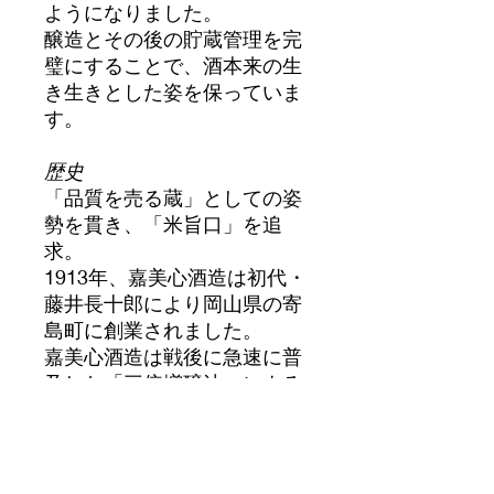
ようになりました。
醸造とその後の貯蔵管理を完
璧にすることで、酒本来の生
き生きとした姿を保っていま
す。
歴史
「品質を売る蔵」としての姿
勢を貫き、「米旨口」を追
求。
1913年、嘉美心酒造は初代・
藤井長十郎により岡山県の寄
島町に創業されました。
嘉美心酒造は戦後に急速に普
及した「三倍増醸法」による
甘口酒（いわゆる「三増
酒」）の路線とは一線を画
し、「米旨口」を追求する信
念を曲げることはありません