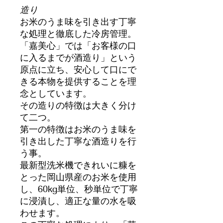
造り
お米のうま味を引き出す丁寧
な処理と徹底した冷房管理。
「嘉美心」では「お客様の口
に入るまでが酒造り」という
原点に立ち、安心して口にで
きる本物を提供することを理
念としています。
その造りの特徴は大きく分け
て二つ。
第一の特徴はお米のうま味を
引き出した丁寧な酒造りを行
う事。
最新型洗米機できれいに糠を
とった岡山県産のお米を使用
し、60kg単位、秒単位で丁寧
に浸漬し、適正な量の水を吸
わせます。