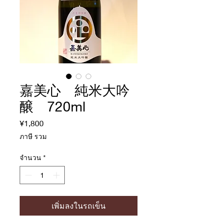
嘉美心 純米大吟
醸 720ml
¥1,800
ราคา
ภาษี รวม
จำนวน
*
เพิ่มลงในรถเข็น